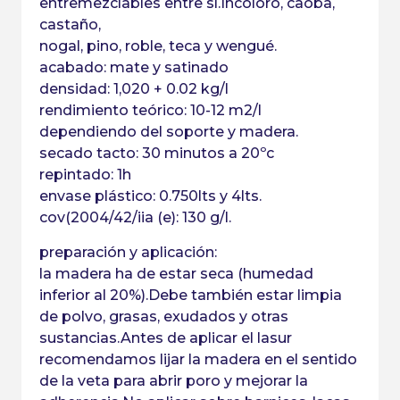
entremezclables entre sí.Incoloro, caoba,
castaño,
nogal, pino, roble, teca y wengué.
acabado: mate y satinado
densidad: 1,020 + 0.02 kg/l
rendimiento teórico: 10-12 m2/l
dependiendo del soporte y madera.
secado tacto: 30 minutos a 20ºc
repintado: 1h
envase plástico: 0.750lts y 4lts.
cov(2004/42/iia (e): 130 g/l.
preparación y aplicación:
la madera ha de estar seca (humedad
inferior al 20%).Debe también estar limpia
de polvo, grasas, exudados y otras
sustancias.Antes de aplicar el lasur
recomendamos lijar la madera en el sentido
de la veta para abrir poro y mejorar la