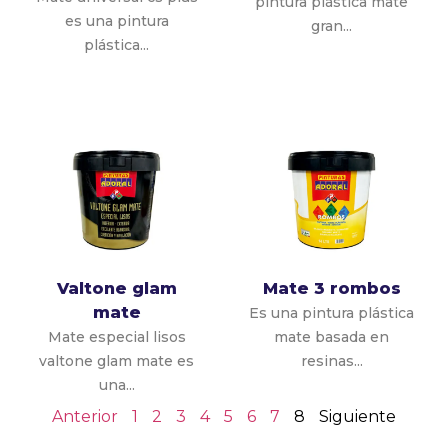
pintura plástica mate
es una pintura
gran...
plástica...
Valtone glam
Mate 3 rombos
mate
Es una pintura plástica
Mate especial lisos
mate basada en
valtone glam mate es
resinas...
una...
Anterior
1
2
3
4
5
6
7
8
Siguiente